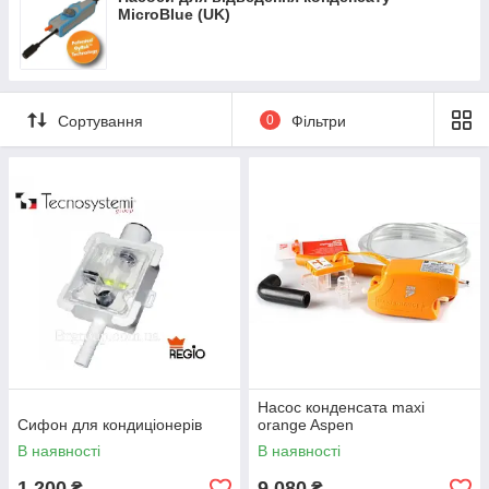
MicroBlue (UK)
Сортування
0
Фільтри
Насос конденсата maxi
Сифон для кондиціонерів
orange Aspen
В наявності
В наявності
1 200
9 080
₴
₴