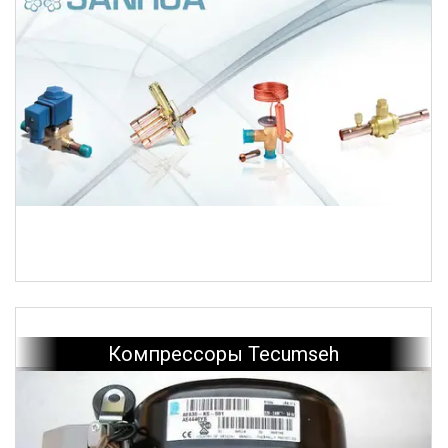
Компрессоры Tecumseh
Очисники для випарників та конденсаторів ТМ
Errecom