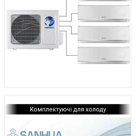
Кронштейни складні Rodigas
Ковзні кронштейни Rodigas
Показати всі
Кронштейн для даху Rodigas
Стельовий кронштейн Rodigas
Комплектуючі для холоду