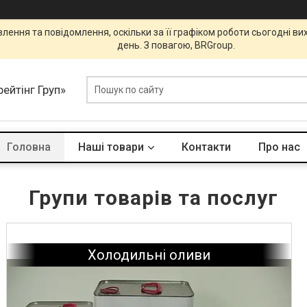
ення та повідомлення, оскільки за її графіком роботи сьогодні в
день. З повагою, BRGroup.
ейтінг Груп»
Головна
Наші товари
Контакти
Про нас
Групи товарів та послуг
Холодильні оливи
Инструменты и аксессуары Mastercool (США)