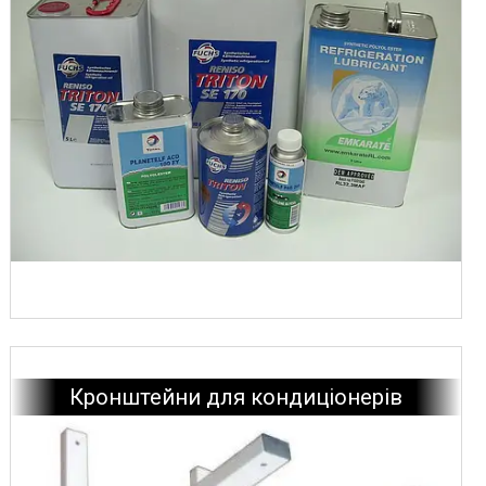
Інструменти Ice Loong (Китай)
Обладнання та інструмент GAMELA (Тайвань)
Інструмент LEETO, HAMTEK
Показати всі
Кронштейни для кондиціонерів
Насос конденсату Aspen