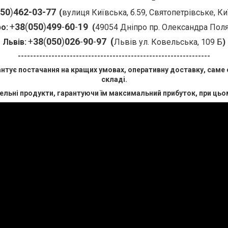
50
)
462
-03
-77
(
вулиця Київська, б.59, Святопетрівське, К
+
38
(
050
)
499
-
60
-
19
о:
(
49054 Дніпро пр. Олександра Поля
+
38
(
050
)
026
-
90
-
97
(
Львів:
Львів ул. Ковельська, 109 Б
)
---------------------------------------------------------------
рантує постачання на кращих умовах, оперативну доставку, саме
складі.
ельні продукти, гарантуючи їм максимальний прибуток, при цьо