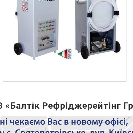
Повітряохолоджувачі SER
Електродвигуни
Промислові вентилятори Wenling
Показати всі
Вентилятори (кулера) квадратні
 «Балтік Рефріджерейтінг Г