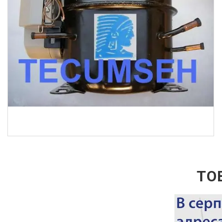
Промивні рідини ТМ Errecom
Станції промивання систем кондиціонування ТМ
Errecom
Герметики ТМ Errecom
Показати всі
Рідини для пошуку витоків хладагента
Оливи TM Errecom
ТОВ