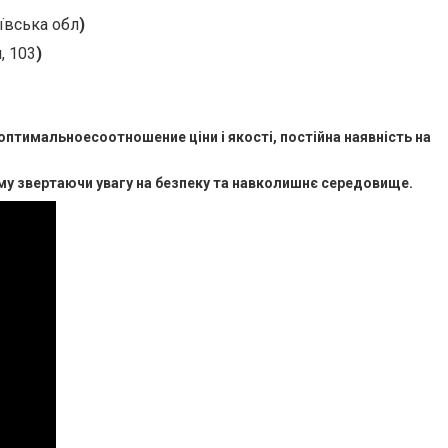
иївська обл
)
, 103
)
 оптимальноесоотношение ціни і якості, постійна наявність на
му звертаючи увагу на безпеку та навколишнє середовище.