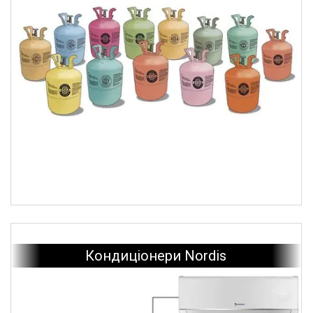
Оливи Emkarate (Англія)
Оливи FUCHS (Німеччина)
Олива Suniso (Бельгія)
Показати всі
Оливи Errecom (Італія)
Кондиціонери Nordis
Підлогові Кронштейни Rodigas
Кронштейни зварні Rodigas