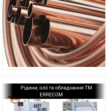
Рідини, олії та обладнання ТМ
ERRECOM
Повітроохолоджувачі KARYER