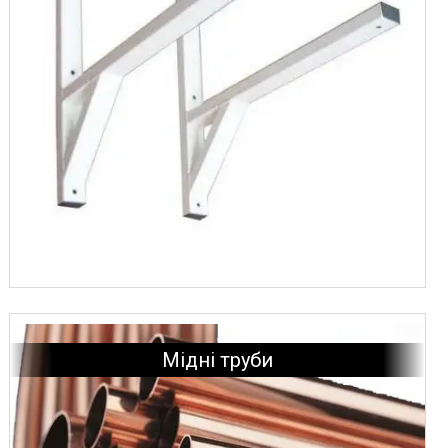
Насоси для відведення конденсату MicroBlue (UK)
Мідні труби
Припій FELDER (Німеччина)
Припій Galflo (Італія)