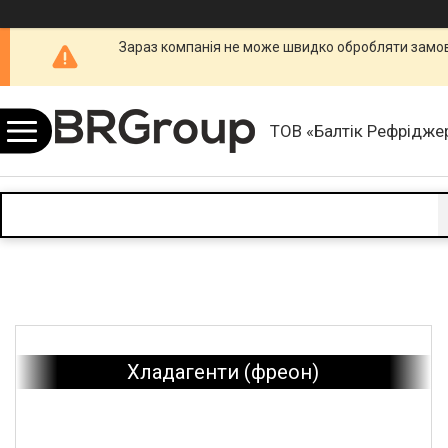
Зараз компанія не може швидко обробляти замовл
ТОВ «Балтік Рефріджер
Хладагенти (фреон)
Мастильні матеріали, технічні та технологічні рідини
TotalEnergies (Франція)