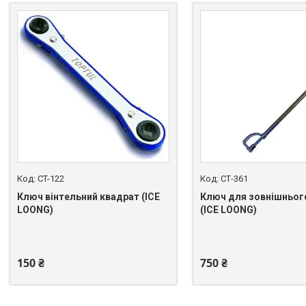
CT-122
СТ-361
Ключ вінтельний квадрат (ICE
Ключ для зовнішньог
LOONG)
(ICE LOONG)
+380 (50) 462-03-77
+380 (50) 462-03-77
150 ₴
750 ₴