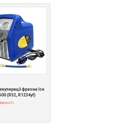
екуперації фреона Ice
 462-03-77
00 (R32, R1234yf)
явності