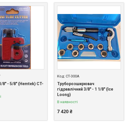
7
CT-300А
/8" - 5/8" (Hemtek) CT-
Труборозширювач
гідравлічний 3/8" - 1 1/8" (Ice
Loong)
і
В наявності
7 420 ₴