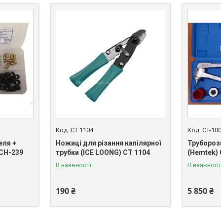
СT 1104
CT-10
еля +
Ножиці для різання капілярної
Труборозш
 CH-239
трубки (ICE LOONG) СT 1104
(Hemtek)
В наявності
В наявност
190 ₴
5 850 ₴