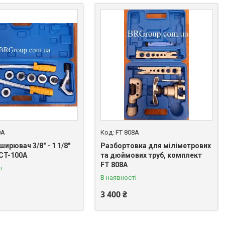
0A
FT 808A
ирювач 3/8" - 1 1/8"
Разбортовка для міліметрових
 CT-100A
та дюймових труб, комплект
FT 808A
і
В наявності
3 400 ₴