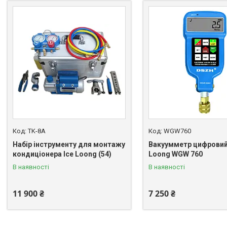
TK-8A
WGW760
Набір інструменту для монтажу
Вакуумметр цифровий
кондиціонера Ice Loong (54)
Loong WGW 760
В наявності
В наявності
11 900 ₴
7 250 ₴