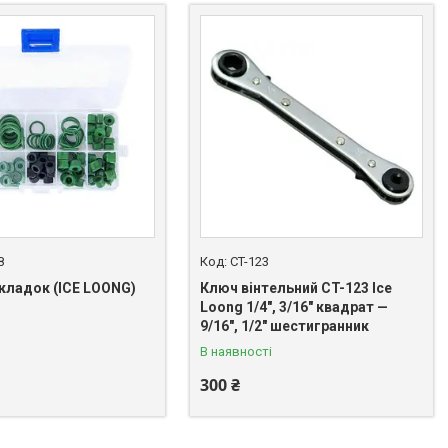
8
CT-123
окладок (ICE LOONG)
Ключ вінтельний CT-123 Ice
Loong 1/4", 3/16" квадрат —
 462-03-77
9/16", 1/2" шестигранник
В наявності
300 ₴