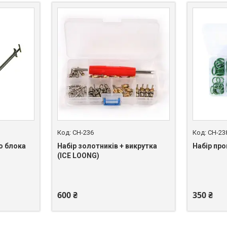
CH-236
CH-23
о блока
Набір золотників + викрутка
Набір пр
(ICE LOONG)
+380 (50) 462-03-77
+380 (50)
600 ₴
350 ₴