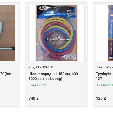
CH-600-150
CT-12
8" (Ice
Шланг зарядний 150 см, 600-
Труборіз 1
3000 psi (Ice Loong)
127
В наявності
В наявност
740 ₴
125 ₴