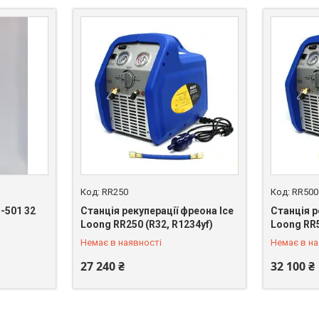
RR250
RR500
-501 32
Станція рекуперації фреона Ice
Станція р
+380 (50) 462-03-77
+380 (50)
Loong RR250 (R32, R1234yf)
Loong RR5
Немає в наявності
Немає в на
27 240 ₴
32 100 ₴