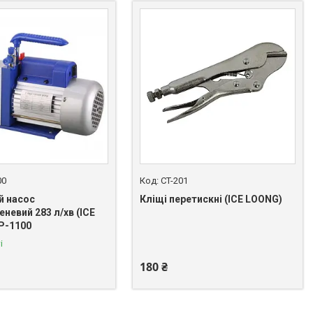
00
CT-201
й насос
Кліщі перетискні (ICE LOONG)
невий 283 л/хв (ICE
+380 (50) 462-03-77
P-1100
і
180 ₴