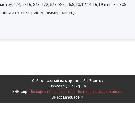
 1/4, 5/16, 3/8, 1/2, 5/8, 3/4. і 6,8,10,12,14,16,19 mm. FT 808.
вання з ексцентриком, ріммер олівець.
Сайт створений на маркетплейсі
Prom.ua
Продавець на Bigl.ua
BRGroup |
Поскаржитися на контент
|
Політика конфіденційності
Select Language
▼