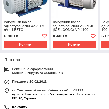
Вакуумний насос
Вакуумний насос
Ваку
одноступеневий XZ-3 170
одноступеневий 283 л/хв
одно
л/хв. LEETO
(ICE LOONG) VP-1100
100 
LEE
6 800
8 400
6 0
₴
₴
Купити
Купити
Про нас
Рейтинг не сформований
Менше 5 відгуків за останній рік
Працює з 10.02.2011
м. Святопетрівське, Київська обл., 08132
вулиця Київська, б.59, Святопетрівське, Київська обл.,
08132, Україна
Контакти