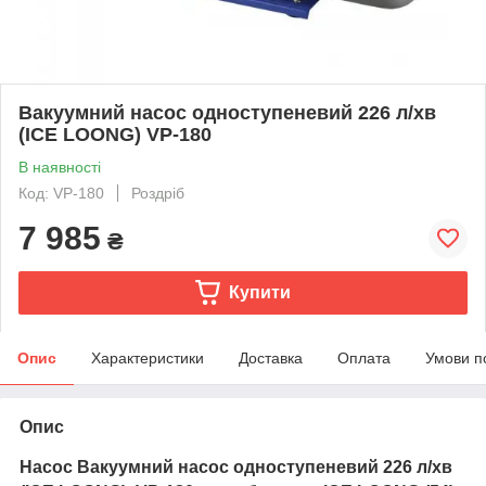
Вакуумний насос одноступеневий 226 л/хв
(ICE LOONG) VP-180
В наявності
Код: VP-180
Роздріб
7 985
₴
Купити
Опис
Характеристики
Доставка
Оплата
Умови п
Опис
Насос Вакуумний насос одноступеневий 226 л/хв