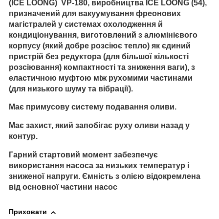
(ICE LOONG) VP-180, виробництва ICE LOONG (54),
призначений для вакуумування фреонових
магістралей у системах охолодження й
кондиціонування, виготовлений з алюмінієвого
корпусу (який добре розсіює тепло) як єдиний
пристрій без редуктора (для більшої кількості
розсіювання) компактності та зниження ваги), з
еластичною муфтою між рухомими частинами
(для низького шуму та вібрації).
Має примусову систему подавання оливи.
Має захист, який запобігає руху оливи назад у
контур.
Гарний стартовий момент забезпечує
використання насоса за низьких температур і
зниженої напруги. Ємність з олією відокремлена
від основної частини насос
Приховати