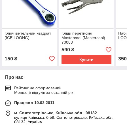
Ключ вінтельний квадрат
Кліщі перетискні
Набі
(ICE LOONG)
Mastercool (Mastercool)
LOO
70083
590
₴
150
350
₴
Купити
Про нас
Рейтинг не сформований
Менше 5 відгуків за останній рік
Працює з 10.02.2011
м. Святопетрівське, Київська обл., 08132
вулиця Київська, б.59, Святопетрівське, Київська обл.,
08132, Україна