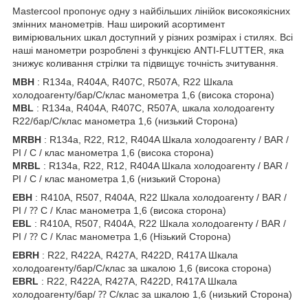
Mastercool пропонує одну з найбільших лінійок високоякісних
змінних манометрів. Наш широкий асортимент
вимірювальних шкал доступний у різних розмірах і стилях. Всі
наші манометри розроблені з функцією ANTI-FLUTTER, яка
знижує коливання стрілки та підвищує точність зчитування.
MBH
: R134a, R404A, R407C, R507A, R22 Шкала
холодоагенту/бар/C/клас манометра 1,6 (висока сторона)
MBL
: R134a, R404A, R407C, R507A, шкала холодоагенту
R22/бар/C/клас манометра 1,6 (низький Сторона)
MRBH
: R134a, R22, R12, R404A Шкала холодоагенту / BAR /
PI / C / клас манометра 1,6 (висока сторона)
MRBL
: R134a, R22, R12, R404A Шкала холодоагенту / BAR /
PI / C / клас манометра 1,6 (низький Сторона)
EBH
: R410A, R507, R404A, R22 Шкала холодоагенту / BAR /
PI / ⁇ C / Клас манометра 1,6 (висока сторона)
EBL
: R410A, R507, R404A, R22 Шкала холодоагенту / BAR /
PI / ⁇ C / Клас манометра 1,6 (Нізький Сторона)
EBRH
: R22, R422A, R427A, R422D, R417A Шкала
холодоагенту/бар/C/клас за шкалою 1,6 (висока сторона)
EBRL
: R22, R422A, R427A, R422D, R417A Шкала
холодоагенту/бар/ ⁇ C/клас за шкалою 1,6 (низький Сторона)