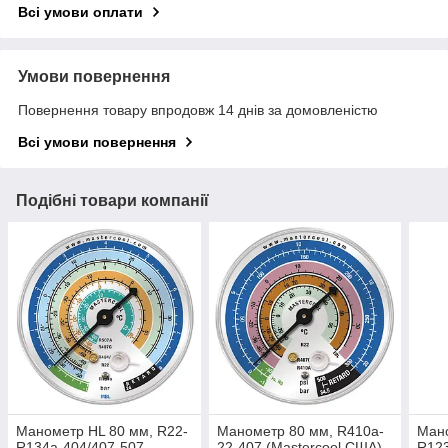
Всі умови оплати
Умови повернення
Повернення товару впродовж 14 днів за домовленістю
Всі умови повернення
Подібні товари компанії
Манометр HL 80 мм, R22-
Манометр 80 мм, R410a-
Ман
R134a-404/407-507
22-407 (Mastercool США)
R123