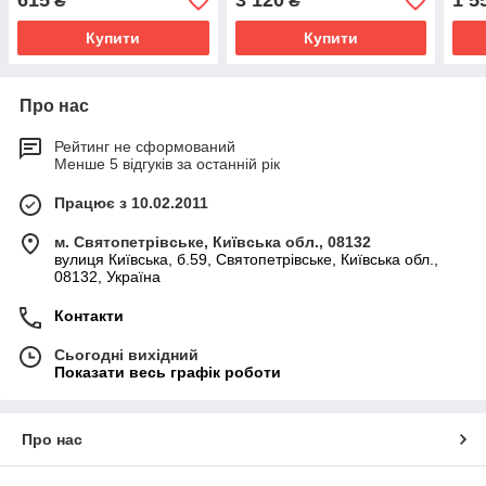
615
3 120
1 5
₴
₴
49360-J
Купити
Купити
Про нас
Рейтинг не сформований
Менше 5 відгуків за останній рік
Працює з 10.02.2011
м. Святопетрівське, Київська обл., 08132
вулиця Київська, б.59, Святопетрівське, Київська обл.,
08132, Україна
Контакти
Сьогодні вихідний
Показати весь графік роботи
Про нас