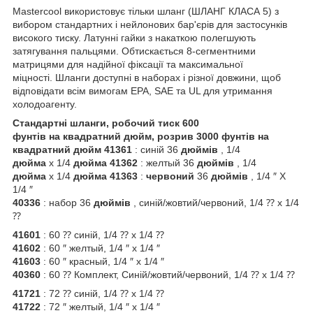
Mastercool використовує тільки шланг (ШЛАНГ КЛАСА 5) з
вибором стандартних і нейлонових бар'єрів для застосунків
високого тиску. Латунні гайки з накаткою полегшують
затягування пальцями. Обтискається 8-сегментними
матрицями для надійної фіксації та максимальної
міцності. Шланги доступні в наборах і різної довжини, щоб
відповідати всім вимогам EPA, SAE та UL для утримання
холодоагенту.
Стандартні шланги, робочий тиск 600
фунтів на квадратний
дюйм,
розрив
3000
фунтів на
квадратний
дюйм
41361
: синій 36
дюймів
, 1/4
дюйма
x 1/4
дюйма 41362
: желтый 36
дюймів
, 1/4
дюйма
x 1/4
дюйма 41363
:
червоний
36
дюймів
, 1/4 ″ X
1/4 ″
40336
: набор 36
дюймів
, синій/жовтий/червоний, 1/4 ⁇ x 1/4
⁇
41601
: 60 ⁇ синій, 1/4 ⁇ x 1/4 ⁇
41602
: 60 ″ желтый, 1/4 ″ x 1/4 ″
41603
: 60 ″ красный, 1/4 ″ x 1/4 ″
40360
: 60 ⁇ Комплект, Синій/жовтий/червоний, 1/4 ⁇ x 1/4 ⁇
41721
: 72 ⁇ синій, 1/4 ⁇ x 1/4 ⁇
41722
: 72 ″ желтый, 1/4 ″ x 1/4 ″