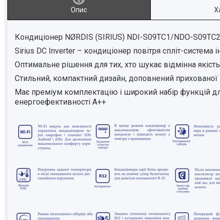
Опис
Х
Кондиціонер NØRDIS (SIRIUS) NDI-S09TC1/NDO-S09TC2
Sirius DC Inverter – кондиціонер повітря спліт-система 
Оптимальне рішення для тих, хто шукає відмінна якіст
Стильний, компактний дизайн, доповнений прихованої 
Має преміум комплектацію і широкий набір функцій д
енергоефективності А++