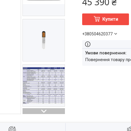
45 390 ₴
Купити
+380504620377
повернення товару п