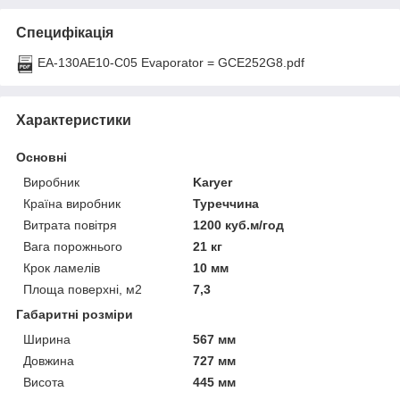
Специфікація
EA-130AE10-C05 Evaporator = GCE252G8.pdf
Характеристики
Основні
Виробник
Karyer
Країна виробник
Туреччина
Витрата повітря
1200 куб.м/год
Вага порожнього
21 кг
Крок ламелів
10 мм
Площа поверхні, м2
7,3
Габаритні розміри
Ширина
567 мм
Довжина
727 мм
Висота
445 мм