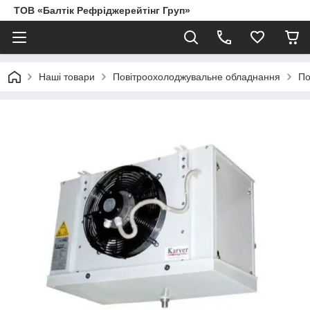
ТОВ «Балтік Рефріджерейтінг Груп»
Наші товари
Повітроохолоджувальне обладнання
По