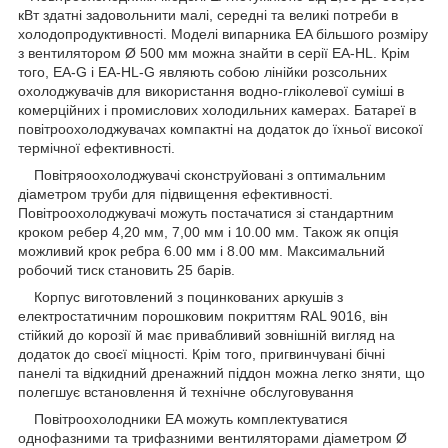
кВт здатні задовольнити малі, середні та великі потреби в
холодопродуктивності. Моделі випарника EA більшого розміру
з вентилятором Ø 500 мм можна знайти в серії EA-HL. Крім
того, EA-G і EA-HL-G являють собою лінійки розсольних
охолоджувачів для використання водно-гліколевої суміші в
комерційних і промислових холодильних камерах. Батареї в
повітроохолоджувачах компактні на додаток до їхньої високої
термічної ефективності.
Повітряоохолоджувачі сконструйовані з оптимальним
діаметром труби для підвищення ефективності.
Повітроохолоджувачі можуть постачатися зі стандартним
кроком ребер 4,20 мм, 7,00 мм і 10.00 мм. Також як опція
можливий крок ребра 6.00 мм і 8.00 мм. Максимальний
робочий тиск становить 25 барів.
Корпус виготовлений з поцинкованих аркушів з
електростатичним порошковим покриттям RAL 9016, він
стійкий до корозії й має привабливий зовнішній вигляд на
додаток до своєї міцності. Крім того, пригвинчувані бічні
панелі та відкидний дренажний піддон можна легко зняти, що
полегшує встановлення й технічне обслуговування
Повітроохолодники EA можуть комплектуватися
однофазними та трифазними вентиляторами діаметром Ø