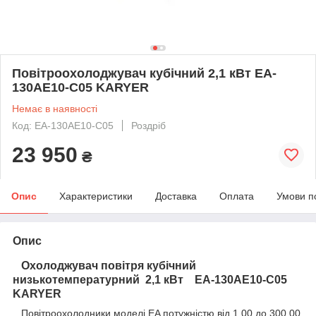
Повітроохолоджувач кубічний 2,1 кВт EA-
130AE10-C05 KARYER
Немає в наявності
Код: EA-130AE10-C05
Роздріб
23 950
₴
Опис
Характеристики
Доставка
Оплата
Умови п
Опис
Охолоджувач повітря кубічний
низькотемпературний 2,1 кВт EA-130AE10-C05
KARYER
Повітроохолодники моделі EA потужністю від 1,00 до 300,00