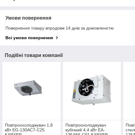
Умови повернення
Повернення товару впродовж 14 днів за домовленістю
Всі умови повернення
Подібні товари компанії
Повітроохолоджувач 1,8
Повітроохолоджувач
Пові
кВт EG-130AC7-C25
кубічний 4,4 кВт EA-
стел
KARYER
135AE6-C01 KARYER
125