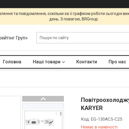
ення та повідомлення, оскільки за її графіком роботи сьогодні в
день. З повагою, BRGroup.
ейтінг Груп»
Головна
Наші товари
Контакти
Про нас
Повітроохолоджу
KARYER
Код:
EG-130AC5-C25
Немає в наявності