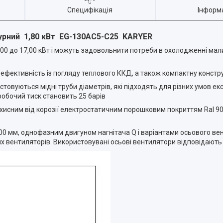
Специфікація
Інформ
рний 1,80 кВт EG-130AC5-C25 KARYER
0 до 17,00 кВт і можуть задовольнити потреби в охолодженні мали
ефективність із погляду теплового ККД, а також компактну констр
вуються мідні труби діаметрів, які підходять для різних умов екс
робочий тиск становить 25 барів
исним від корозії електростатичним порошковим покриттям Ral 90
00 мм, однофазним двигуном нагнітача Q і варіантами осьового в
вих вентиляторів. Використовувані осьові вентилятори відповідають