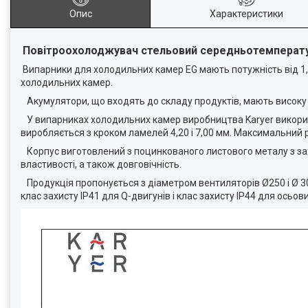
Опис
Характеристики
Повітроохолоджувач стельовий середньотемперату
Випарники для холодильних камер EG мають потужність від 1,0
холодильних камер.
Акумулятори, що входять до складу продуктів, мають високу 
У випарниках холодильних камер виробництва Karyer використо
виробляється з кроком ламелей 4,20 і 7,00 мм. Максимальний 
Корпус виготовлений з поцинкованого листового металу з зах
властивості, а також довговічність.
Продукція пропонується з діаметром вентиляторів Ø250 і Ø 3
клас захисту IP41 для Q-двигунів і клас захисту IP44 для осьо