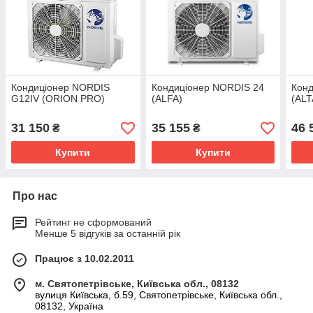
Кондиціонер NORDIS
Кондиціонер NORDIS 24
Конд
G12IV (ORION PRO)
(ALFA)
(AL
31 150
35 155
46 
₴
₴
Купити
Купити
Про нас
Рейтинг не сформований
Менше 5 відгуків за останній рік
Працює з 10.02.2011
м. Святопетрівське, Київська обл., 08132
вулиця Київська, б.59, Святопетрівське, Київська обл.,
08132, Україна