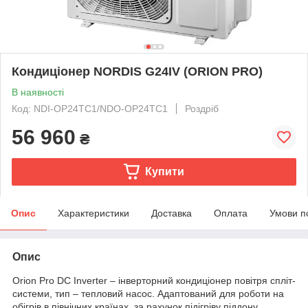
Кондиціонер NORDIS G24IV (ORION PRO)
В наявності
Код: NDI-OP24TC1/NDO-OP24TC1
Роздріб
56 960
₴
Купити
Опис
Характеристики
Доставка
Оплата
Умови п
Опис
Orion Pro DC Inverter – інверторний кондиціонер повітря спліт-
системи, тип – тепловий насос. Адаптований для роботи на
обігрів в північних країнах, за рахунок підігріву піддону