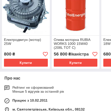
Електродвигун (мотор)
Олива моторна RUBIA
Елек
25W
WORKS 1000 15W40
18W
(208L TOT C)
800
56 800
680
₴
₴/каністра
Купити
Купити
Про нас
Рейтинг не сформований
Менше 5 відгуків за останній рік
Працює з 10.02.2011
м. Святопетрівське, Київська обл., 08132