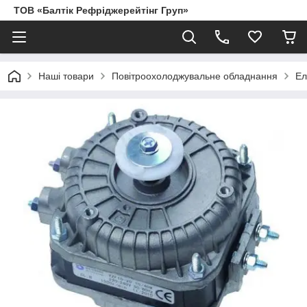
ТОВ «Балтік Рефріджерейтінг Груп»
Наші товари
Повітроохолоджувальне обладнання
Ел