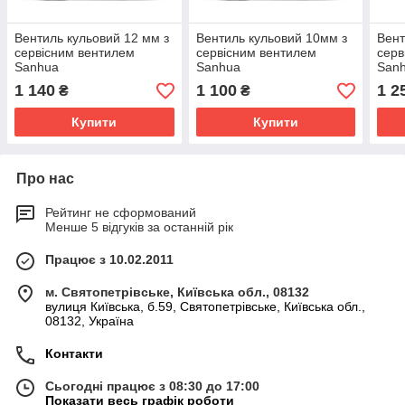
Вентиль кульовий 12 мм з
Вентиль кульовий 10мм з
Вент
сервісним вентилем
сервісним вентилем
серв
Sanhua
Sanhua
San
1 140
1 100
1 2
₴
₴
Купити
Купити
Про нас
Рейтинг не сформований
Менше 5 відгуків за останній рік
Працює з 10.02.2011
м. Святопетрівське, Київська обл., 08132
вулиця Київська, б.59, Святопетрівське, Київська обл.,
08132, Україна
Контакти
Сьогодні працює з 08:30 до 17:00
Показати весь графік роботи