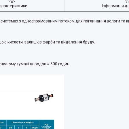
арактеристики
Інформація д
 системах з односпрямованим потоком для поглинання вологи та ки
шок, кислоти, залишків фарби та видалення бруду.
оляному тумані впродовж 500 годин.