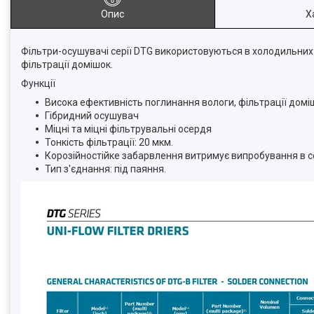
Опис
Х
Фільтри-осушувачі серії DTG використовуються в холодильних
фільтрації домішок.
Функції
Висока ефективність поглинання вологи, фільтрації домі
Гібридний осушувач
Міцні та міцні фільтрувальні осердя
Тонкість фільтрації: 20 мкм.
Корозійностійке забарвлення витримує випробування в с
Тип з'єднання: під паяння.