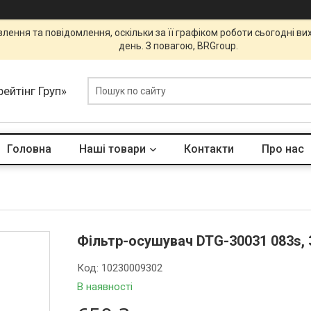
ення та повідомлення, оскільки за її графіком роботи сьогодні в
день. З повагою, BRGroup.
ейтінг Груп»
Головна
Наші товари
Контакти
Про нас
Фільтр-осушувач DTG-30031 083s, 3
Код:
10230009302
В наявності