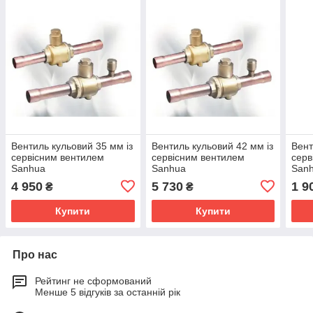
Вентиль кульовий 35 мм із
Вентиль кульовий 42 мм із
Вент
сервісним вентилем
сервісним вентилем
серв
Sanhua
Sanhua
San
4 950
5 730
1 9
₴
₴
Купити
Купити
Про нас
Рейтинг не сформований
Менше 5 відгуків за останній рік