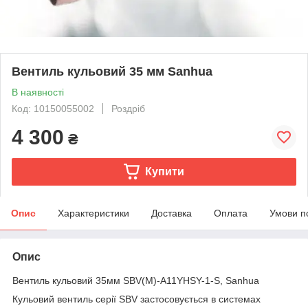
Вентиль кульовий 35 мм Sanhua
В наявності
Код: 10150055002
Роздріб
4 300
₴
Купити
Опис
Характеристики
Доставка
Оплата
Умови п
Опис
Вентиль кульовий 35мм SBV(M)-A11YHSY-1-S, Sanhua
Кульовий вентиль серії SBV застосовується в системах