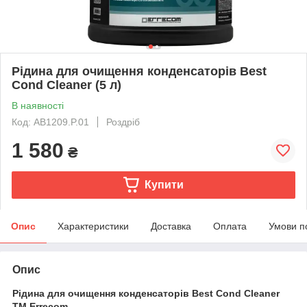
Рідина для очищення конденсаторів Best
Cond Cleaner (5 л)
В наявності
Код: AB1209.P.01
Роздріб
1 580
₴
Купити
Опис
Характеристики
Доставка
Оплата
Умови п
Опис
Рідина для очищення конденсаторів Best Cond Cleaner
ТМ Errecom