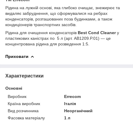
Рідина на лужній основі, яка глибоко очищає, знежирює та
видаляє забруднення, що сформувалися на ребрах
конденсаторів, розташованих поза будинками, а також
кондиціонерів транспортних засобів.
Рідина для очищення конденсаторів
Best Cond Cleaner
у
пластикових каністрах по 5 л (арт. AB1209.P.01) — це
концентрована рідина для розведення 1:5.
Приховати
Характеристики
Основні
Виробник
Errecom
Країна виробник
Італія
Вид розчинника
Неорганічний
Фасовка матеріалу
1 л