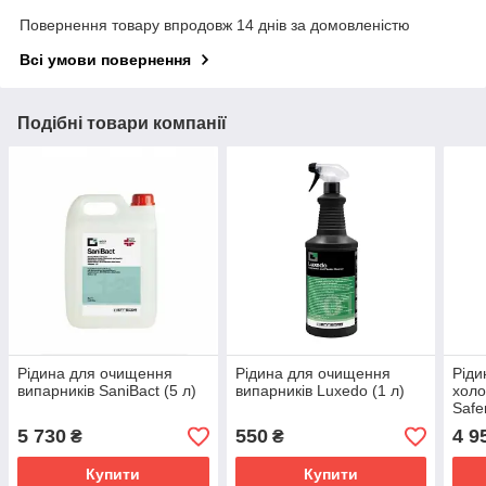
Повернення товару впродовж 14 днів за домовленістю
Всі умови повернення
Подібні товари компанії
Рідина для очищення
Рідина для очищення
Ріди
випарників SaniBact (5 л)
випарників Luxedo (1 л)
холо
Safe
5 730
550
4 9
₴
₴
Купити
Купити