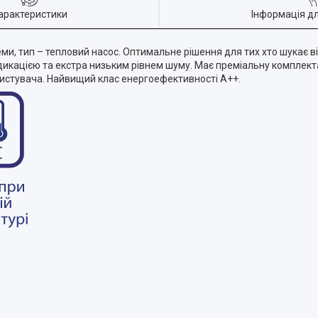
арактеристики
Інформація д
теми, тип – тепловий насос. Оптимальне рішення для тих хто шукає від
дикацією та екстра низьким рівнем шуму. Має преміальну комплек
истувача. Найвищий клас енергоефективності А++.