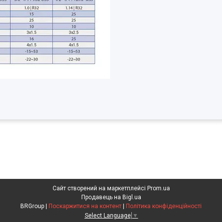
Сайт створений на маркетплейсі
Prom.ua
Продавець на Bigl.ua
BRGroup |
Поскаржитися на контент
|
Політика конфіденційності
Select Language
▼