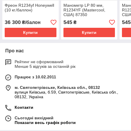
Фреон R1234yf Honeywell
Манометр LP 80 мм,
Ман
(10 кг./баллон)
R1234YF (Mastercool,
R123
США) 87350
США
36 300
545
545
₴/балон
₴
Купити
Купити
Про нас
Рейтинг не сформований
Менше 5 відгуків за останній рік
Працює з 10.02.2011
м. Святопетрівське, Київська обл., 08132
вулиця Київська, б.59, Святопетрівське, Київська обл.,
08132, Україна
Контакти
Сьогодні вихідний
Показати весь графік роботи