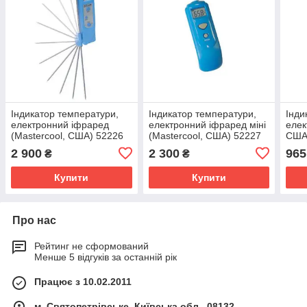
Індикатор температури,
Індикатор температури,
Інди
електронний іфраред
електронний іфраред міні
елек
(Mastercool, США) 52226
(Mastercool, США) 52227
США
2 900
2 300
965
₴
₴
Купити
Купити
Про нас
Рейтинг не сформований
Менше 5 відгуків за останній рік
Працює з 10.02.2011
м. Святопетрівське, Київська обл., 08132