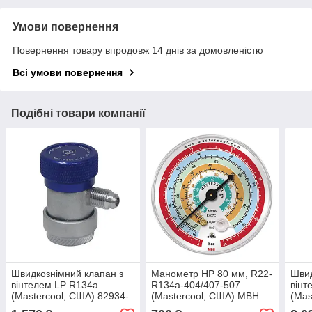
Умови повернення
Повернення товару впродовж 14 днів за домовленістю
Всі умови повернення
Подібні товари компанії
Швидкознімний клапан з
Манометр HP 80 мм, R22-
Швид
вінтелем LP R134a
R134a-404/407-507
вінт
(Mastercool, США) 82934-
(Mastercool, США) MBH
(Mas
E
E