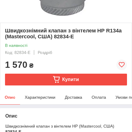
Швидкознімний клапан з вінтелем HP R134a
(Mastercool, США) 82834-E
В наявності
Код: 82834-E
Роздріб
1 570
₴
Купити
Опис
Характеристики
Доставка
Оплата
Умови п
Опис
Швидкознімний клапан з вінтелем HP (Mastercool, США)
82834-E