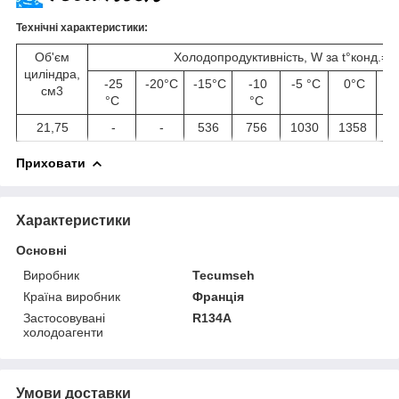
Технічні характеристики:
Об'єм
Холодопродуктивність, W за t°
конд.
= 
циліндра,
-25
-20°С
-15°С
-10
-5 °C
0°С
+
см
3
°C
°C
21,75
-
-
536
756
1030
1358
1
Приховати
Характеристики
Основні
Виробник
Tecumseh
Країна виробник
Франція
Застосовувані
R134A
холодоагенти
Умови доставки