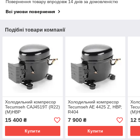
Повернення товару впродовж 14 днів за домовленістю
Всі умови повернення
Подібні товари компанії
Холодильний компресор
Холодильний компресор
Хол
Tecumseh CAJ4519T (R22)
Tecumseh AE 4425 Z, HBP,
Tecu
(M)HBP
R404
(M)
15 400
7 900
12 
₴
₴
Купити
Купити