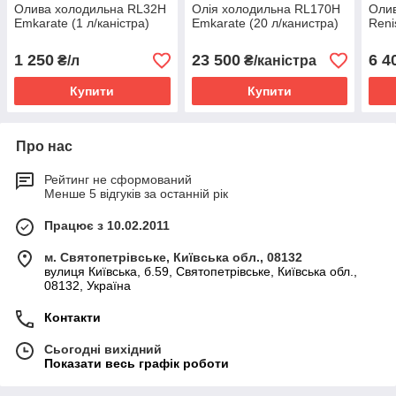
Олива холодильна RL32H
Олія холодильна RL170H
Олив
Emkarate (1 л/каністра)
Emkarate (20 л/канистра)
Reni
1 250
23 500
6 4
₴/л
₴/каністра
Купити
Купити
Про нас
Рейтинг не сформований
Менше 5 відгуків за останній рік
Працює з 10.02.2011
м. Святопетрівське, Київська обл., 08132
вулиця Київська, б.59, Святопетрівське, Київська обл.,
08132, Україна
Контакти
Сьогодні вихідний
Показати весь графік роботи