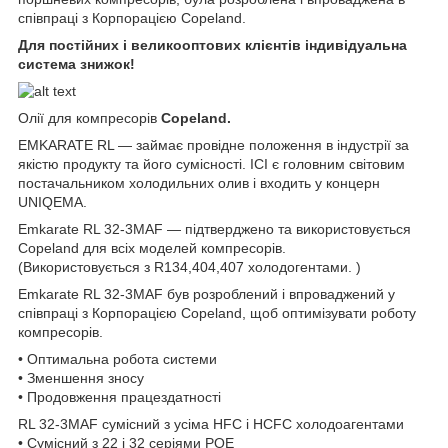
співпраці з Корпорацією Copeland.
Для постійних і великооптових клієнтів індивідуальна
система знижок!
Олії для компресорів
Copeland.
EMKARATE RL — займає провідне положення в індустрії за
якістю продукту та його сумісності. ICI є головним світовим
постачальником холодильних олив і входить у концерн
UNIQEMA.
Emkarate RL 32-3MAF — підтверджено та використовується
Copeland для всіх моделей компресорів.
(Використовується з R134,404,407 холодогентами. )
Emkarate RL 32-3MAF був розроблений і впроваджений у
співпраці з Корпорацією Copeland, щоб оптимізувати роботу
компресорів.
• Оптимальна робота системи
• Зменшення зносу
• Продовження працездатності
RL 32-3MAF сумісний з усіма HFC і HCFC холодоагентами
• Сумісний з 22 і 32 серіями POE