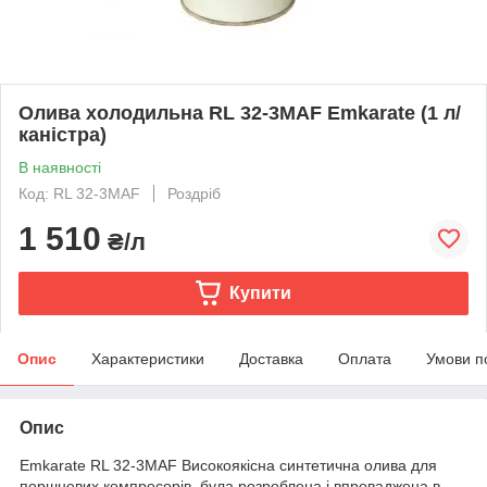
Олива холодильна RL 32-3MAF Emkarate (1 л/
каністра)
В наявності
Код: RL 32-3MAF
Роздріб
1 510
₴/л
Купити
Опис
Характеристики
Доставка
Оплата
Умови п
Опис
Emkarate RL 32-3MAF Високоякісна синтетична олива для
поршневих компресорів, була розроблена і впроваджена в