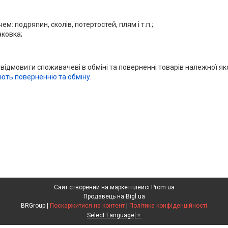
м: подряпин, сколів, потертостей, плям і т.п.;
аковка;
 відмовити споживачеві в обміні та поверненні товарів належної як
ають поверненню та обміну
.
Сайт створений на маркетплейсі
Prom.ua
Продавець на Bigl.ua
BRGroup |
Поскаржитися на контент
|
Політика конфіденційності
Select Language
▼