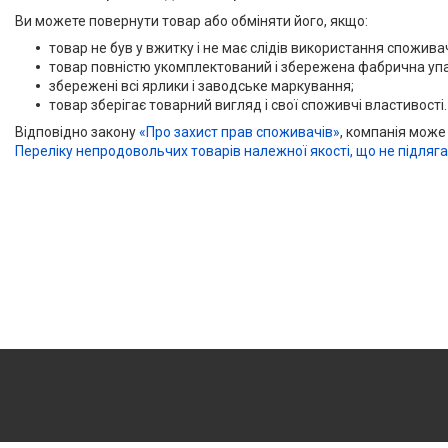
Ви можете повернути товар або обміняти його, якщо:
товар не був у вжитку і не має слідів використання споживаче
товар повністю укомплектований і збережена фабрична уп
збережені всі ярлики і заводське маркування;
товар зберігає товарний вигляд і свої споживчі властивості.
Відповідно закону
«Про захист прав споживачів»
, компанія може
Переліку непродовольчих товарів належної якості, що не підляг